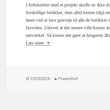
I forbindelse med et projekt skulle en ikke d
forskellige butikker, men altid kunne tilgå en
løses ved at lave genveje til alle de butikker
favorites. Udover at det senere ville kunne æ
netværket. Så kunne det gøre at brugeren åbn
Powershell – Find ip og start brow
Læs mere
Udgivet
Kategorier
22/03/2019
Powershell
i