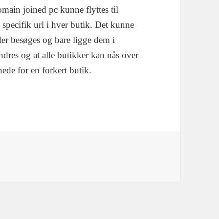
omain joined pc kunne flyttes til
 specifik url i hver butik. Det kunne
 der besøges og bare ligge dem i
ndres og at alle butikker kan nås over
ede for en forkert butik.
ser