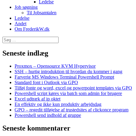
Ledelse
Job søgning
Til Jobsamtalen
Ledelse
Andet
Om FrederikW.dk
Søg
efter:
Seneste indlæg
Proxmox – Opensource KVM Hypervisor
SSH – hurtig introduktion til hvordan du kommer i gang
Farverig MS Windows Terminal Powershell Prompt
Standard font i Outlook via GPO
Tilføj fonte og word, excel og powerpoint templates via GPO
Powershell script køres via batch som admin for brugere
Excel udtræk af ip oktet
En effektiv og ikke kun produktiv arbejdsdag
GPO – regedit tilføjelse af trustedsites af clickonce program
Powershell send indhold af gruppe
Seneste kommentarer