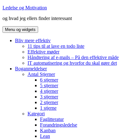
Hop
Ledelse og Motivation
til
og hvad jeg ellers finder interessant
indhold
Menu og widgets
Bliv mere effektiv
11 tips til at lave en todo liste
Effektive møder
Håndtering af e-mails – På den effektive måde
IT automatisering og hvorfor du skal gøre det
Boganmeldelser
Antal Stjerner
6 stjerner
5 stjerner
4 stjerner
3 stjerner
2 stjerner
1 stjerne
Kategori
Faglitteratur
Forandringsledelse
Kanban
Lean