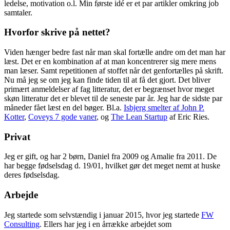
ledelse, motivation o.l. Min første idé er et par artikler omkring job
samtaler.
Hvorfor skrive på nettet?
Viden hænger bedre fast når man skal fortælle andre om det man har
læst. Det er en kombination af at man koncentrerer sig mere mens
man læser. Samt repetitionen af stoffet når det genfortælles på skrift.
Nu må jeg se om jeg kan finde tiden til at få det gjort. Det bliver
primært anmeldelser af fag litteratur, det er begrænset hvor meget
skøn litteratur det er blevet til de seneste par år. Jeg har de sidste par
måneder fået læst en del bøger. Bl.a.
Isbjerg smelter af John P.
Kotter
,
Coveys 7 gode vaner
, og
The Lean Startup
af Eric Ries.
Privat
Jeg er gift, og har 2 børn, Daniel fra 2009 og Amalie fra 2011. De
har begge fødselsdag d. 19/01, hvilket gør det meget nemt at huske
deres fødselsdag.
Arbejde
Jeg startede som selvstændig i januar 2015, hvor jeg startede
FW
Consulting
. Ellers har jeg i en årrække arbejdet som