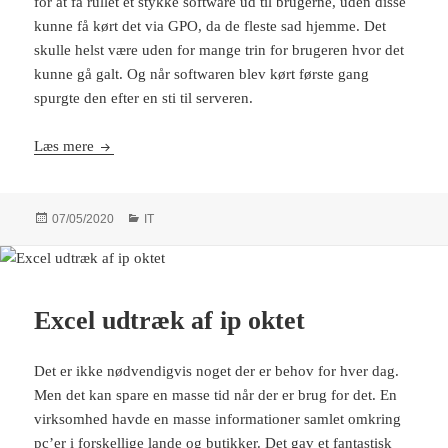
for at få rullet et stykke software ud til brugerne, uden disse
kunne få kørt det via GPO, da de fleste sad hjemme. Det
skulle helst være uden for mange trin for brugeren hvor det
kunne gå galt. Og når softwaren blev kørt første gang
spurgte den efter en sti til serveren.
Powershell script køres via batch som admin for bruger
Læs mere
Udgivet
Kategorier
07/05/2020
IT
i
Excel udtræk af ip oktet
Det er ikke nødvendigvis noget der er behov for hver dag.
Men det kan spare en masse tid når der er brug for det. En
virksomhed havde en masse informationer samlet omkring
pc’er i forskellige lande og butikker. Det gav et fantastisk