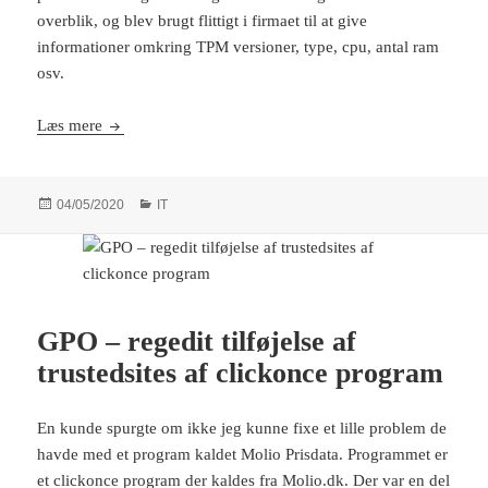
overblik, og blev brugt flittigt i firmaet til at give
informationer omkring TPM versioner, type, cpu, antal ram
osv.
Excel udtræk af ip oktet
Læs mere
Udgivet
Kategorier
04/05/2020
IT
i
GPO – regedit tilføjelse af
trustedsites af clickonce program
En kunde spurgte om ikke jeg kunne fixe et lille problem de
havde med et program kaldet Molio Prisdata. Programmet er
et clickonce program der kaldes fra
Molio.dk
. Der var en del