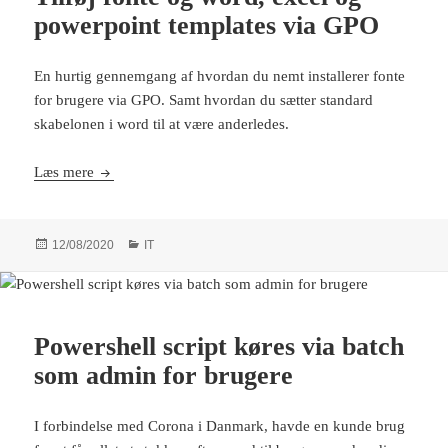
powerpoint templates via GPO
En hurtig gennemgang af hvordan du nemt installerer fonte
for brugere via GPO. Samt hvordan du sætter standard
skabelonen i word til at være anderledes.
Tilføj fonte og word, excel og powerpoint templates vi
Læs mere
Udgivet
Kategorier
12/08/2020
IT
i
Powershell script køres via batch
som admin for brugere
I forbindelse med Corona i Danmark, havde en kunde brug