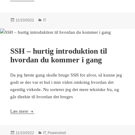
Udgivet
Kategorier
11/10/2022
IT
i
SSH – hurtig introduktion til
hvordan du kommer i gang
Da jeg første gang skulle bruge SSH for alvor, så kunne jeg
godt se der var et hul i min viden omkring hvordan det
egentlig virkede. Nu sorterer jeg det mere tekniske fra, og
går direkte til hvordan det bruges
SSH – hurtig introduktion til hvordan du kommer i gan
Læs mere
Udgivet
Kategorier
11/10/2022
IT
,
Powershell