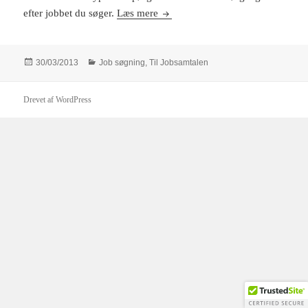
100 spørgsmål du kan blive stillet 
efter jobbet du søger.
Læs mere
Udgivet
Kategorier
30/03/2013
Job søgning
,
Til Jobsamtalen
i
Drevet af WordPress