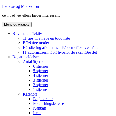
Hop
Ledelse og Motivation
til
og hvad jeg ellers finder interessant
indhold
Menu og widgets
Bliv mere effektiv
11 tips til at lave en todo liste
Effektive møder
Håndtering af e-mails – På den effektive måde
IT automatisering og hvorfor du skal gøre det
Boganmeldelser
Antal Stjerner
6 stjerner
5 stjerner
4 stjerner
3 stjerner
2 stjerner
1 stjerne
Kategori
Faglitteratur
Forandringsledelse
Kanban
Lean