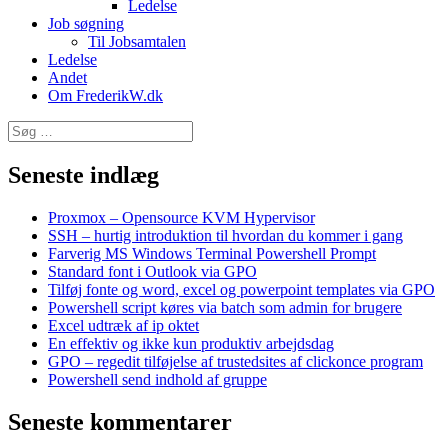
Ledelse
Job søgning
Til Jobsamtalen
Ledelse
Andet
Om FrederikW.dk
Søg
efter:
Seneste indlæg
Proxmox – Opensource KVM Hypervisor
SSH – hurtig introduktion til hvordan du kommer i gang
Farverig MS Windows Terminal Powershell Prompt
Standard font i Outlook via GPO
Tilføj fonte og word, excel og powerpoint templates via GPO
Powershell script køres via batch som admin for brugere
Excel udtræk af ip oktet
En effektiv og ikke kun produktiv arbejdsdag
GPO – regedit tilføjelse af trustedsites af clickonce program
Powershell send indhold af gruppe
Seneste kommentarer