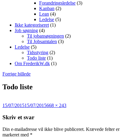
Forandringsledelse
(3)
Kanban
(2)
Lean
(4)
Ledelse
(5)
Ikke kategoriseret
(1)
Job søgning
(4)
Til jobansøgningen
(2)
Til Jobsamtalen
(3)
Ledelse
(5)
Tidsstyring
(2)
Todo liste
(1)
Om FrederikW.dk
(1)
Forrige billede
Todo liste
Udgivet
Fuld
15/07/2015
15/07/2015
668 × 243
i
størrelse
Skriv et svar
Din e-mailadresse vil ikke blive publiceret.
Krævede felter er
markeret med
*