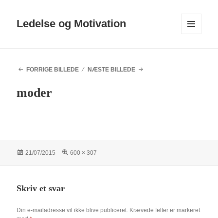
Ledelse og Motivation
MENU
OG
WIDGETS
FORRIGE BILLEDE
NÆSTE BILLEDE
moder
Udgivet
Fuld
21/07/2015
600 × 307
i
størrelse
Skriv et svar
Din e-mailadresse vil ikke blive publiceret.
Krævede felter er markeret