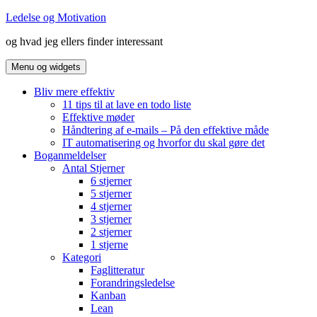
Hop
Ledelse og Motivation
til
og hvad jeg ellers finder interessant
indhold
Menu og widgets
Bliv mere effektiv
11 tips til at lave en todo liste
Effektive møder
Håndtering af e-mails – På den effektive måde
IT automatisering og hvorfor du skal gøre det
Boganmeldelser
Antal Stjerner
6 stjerner
5 stjerner
4 stjerner
3 stjerner
2 stjerner
1 stjerne
Kategori
Faglitteratur
Forandringsledelse
Kanban
Lean