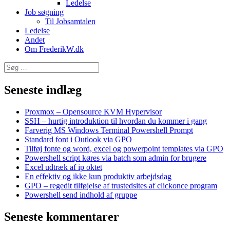
Ledelse
Job søgning
Til Jobsamtalen
Ledelse
Andet
Om FrederikW.dk
Søg
efter:
Seneste indlæg
Proxmox – Opensource KVM Hypervisor
SSH – hurtig introduktion til hvordan du kommer i gang
Farverig MS Windows Terminal Powershell Prompt
Standard font i Outlook via GPO
Tilføj fonte og word, excel og powerpoint templates via GPO
Powershell script køres via batch som admin for brugere
Excel udtræk af ip oktet
En effektiv og ikke kun produktiv arbejdsdag
GPO – regedit tilføjelse af trustedsites af clickonce program
Powershell send indhold af gruppe
Seneste kommentarer