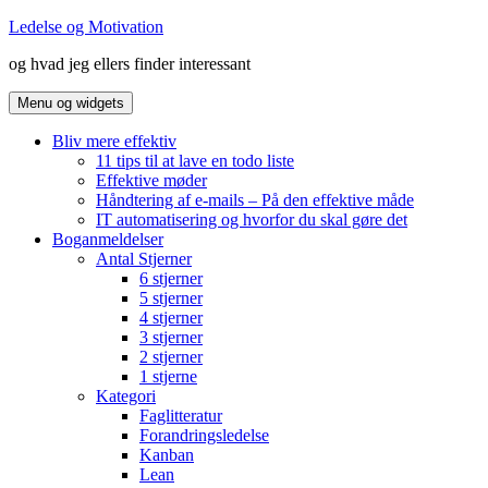
Hop
Ledelse og Motivation
til
og hvad jeg ellers finder interessant
indhold
Menu og widgets
Bliv mere effektiv
11 tips til at lave en todo liste
Effektive møder
Håndtering af e-mails – På den effektive måde
IT automatisering og hvorfor du skal gøre det
Boganmeldelser
Antal Stjerner
6 stjerner
5 stjerner
4 stjerner
3 stjerner
2 stjerner
1 stjerne
Kategori
Faglitteratur
Forandringsledelse
Kanban
Lean