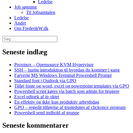
Ledelse
Job søgning
Til Jobsamtalen
Ledelse
Andet
Om FrederikW.dk
Søg
efter:
Seneste indlæg
Proxmox – Opensource KVM Hypervisor
SSH – hurtig introduktion til hvordan du kommer i gang
Farverig MS Windows Terminal Powershell Prompt
Standard font i Outlook via GPO
Tilføj fonte og word, excel og powerpoint templates via GPO
Powershell script køres via batch som admin for brugere
Excel udtræk af ip oktet
En effektiv og ikke kun produktiv arbejdsdag
GPO – regedit tilføjelse af trustedsites af clickonce program
Powershell send indhold af gruppe
Seneste kommentarer