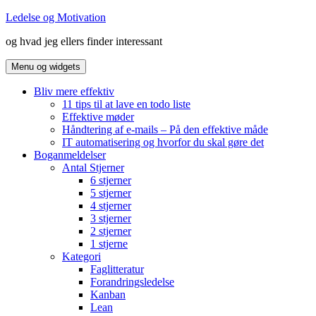
Hop
Ledelse og Motivation
til
og hvad jeg ellers finder interessant
indhold
Menu og widgets
Bliv mere effektiv
11 tips til at lave en todo liste
Effektive møder
Håndtering af e-mails – På den effektive måde
IT automatisering og hvorfor du skal gøre det
Boganmeldelser
Antal Stjerner
6 stjerner
5 stjerner
4 stjerner
3 stjerner
2 stjerner
1 stjerne
Kategori
Faglitteratur
Forandringsledelse
Kanban
Lean