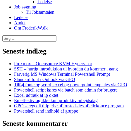
Ledelse
Job søgning
Til Jobsamtalen
Ledelse
Andet
Om FrederikW.dk
Søg
efter:
Seneste indlæg
Proxmox – Opensource KVM Hypervisor
SSH – hurtig introduktion til hvordan du kommer i gang
Farverig MS Windows Terminal Powershell Prompt
Standard font i Outlook via GPO
Tilføj fonte og word, excel og powerpoint templates via GPO
Powershell script køres via batch som admin for brugere
Excel udtræk af ip oktet
En effektiv og ikke kun produktiv arbejdsdag
GPO – regedit tilføjelse af trustedsites af clickonce program
Powershell send indhold af gruppe
Seneste kommentarer