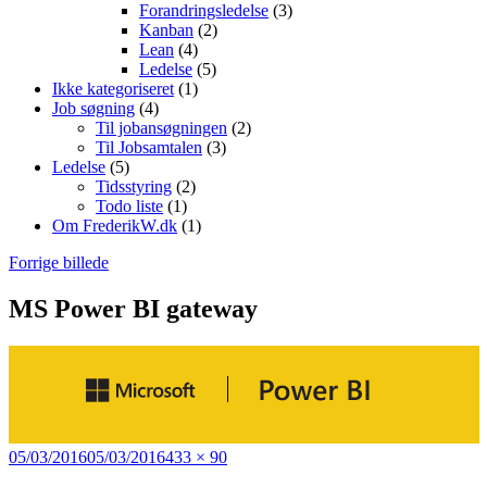
Forandringsledelse
(3)
Kanban
(2)
Lean
(4)
Ledelse
(5)
Ikke kategoriseret
(1)
Job søgning
(4)
Til jobansøgningen
(2)
Til Jobsamtalen
(3)
Ledelse
(5)
Tidsstyring
(2)
Todo liste
(1)
Om FrederikW.dk
(1)
Forrige billede
MS Power BI gateway
Udgivet
Fuld
05/03/2016
05/03/2016
433 × 90
i
størrelse