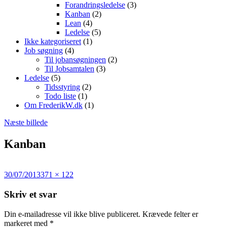
Forandringsledelse
(3)
Kanban
(2)
Lean
(4)
Ledelse
(5)
Ikke kategoriseret
(1)
Job søgning
(4)
Til jobansøgningen
(2)
Til Jobsamtalen
(3)
Ledelse
(5)
Tidsstyring
(2)
Todo liste
(1)
Om FrederikW.dk
(1)
Næste billede
Kanban
Udgivet
Fuld
30/07/2013
371 × 122
i
størrelse
Skriv et svar
Din e-mailadresse vil ikke blive publiceret.
Krævede felter er
markeret med
*