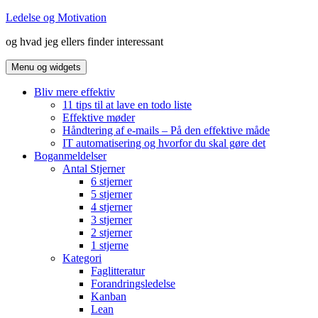
Hop
Ledelse og Motivation
til
og hvad jeg ellers finder interessant
indhold
Menu og widgets
Bliv mere effektiv
11 tips til at lave en todo liste
Effektive møder
Håndtering af e-mails – På den effektive måde
IT automatisering og hvorfor du skal gøre det
Boganmeldelser
Antal Stjerner
6 stjerner
5 stjerner
4 stjerner
3 stjerner
2 stjerner
1 stjerne
Kategori
Faglitteratur
Forandringsledelse
Kanban
Lean