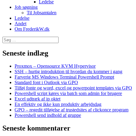
Ledelse
Job søgning
Til Jobsamtalen
Ledelse
Andet
Om FrederikW.dk
Søg
efter:
Seneste indlæg
Proxmox – Opensource KVM Hypervisor
SSH – hurtig introduktion til hvordan du kommer i gang
Farverig MS Windows Terminal Powershell Prompt
Standard font i Outlook via GPO
Tilføj fonte og word, excel og powerpoint templates via GPO
Powershell script køres via batch som admin for brugere
Excel udtræk af ip oktet
En effektiv og ikke kun produktiv arbejdsdag
GPO – regedit tilføjelse af trustedsites af clickonce program
Powershell send indhold af gruppe
Seneste kommentarer