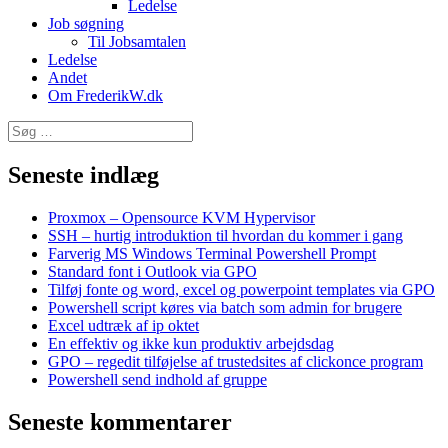
Ledelse
Job søgning
Til Jobsamtalen
Ledelse
Andet
Om FrederikW.dk
Søg
efter:
Seneste indlæg
Proxmox – Opensource KVM Hypervisor
SSH – hurtig introduktion til hvordan du kommer i gang
Farverig MS Windows Terminal Powershell Prompt
Standard font i Outlook via GPO
Tilføj fonte og word, excel og powerpoint templates via GPO
Powershell script køres via batch som admin for brugere
Excel udtræk af ip oktet
En effektiv og ikke kun produktiv arbejdsdag
GPO – regedit tilføjelse af trustedsites af clickonce program
Powershell send indhold af gruppe
Seneste kommentarer