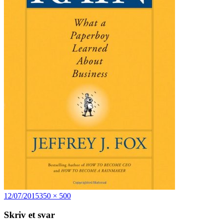
Udgivet
Fuld
12/07/2015
350 × 500
i
størrelse
Skriv et svar