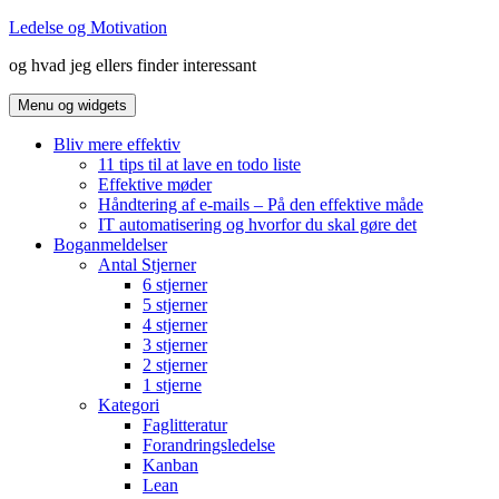
Hop
Ledelse og Motivation
til
og hvad jeg ellers finder interessant
indhold
Menu og widgets
Bliv mere effektiv
11 tips til at lave en todo liste
Effektive møder
Håndtering af e-mails – På den effektive måde
IT automatisering og hvorfor du skal gøre det
Boganmeldelser
Antal Stjerner
6 stjerner
5 stjerner
4 stjerner
3 stjerner
2 stjerner
1 stjerne
Kategori
Faglitteratur
Forandringsledelse
Kanban
Lean