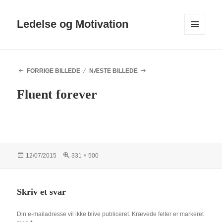
Ledelse og Motivation
MENU
OG
WIDGETS
FORRIGE BILLEDE
NÆSTE BILLEDE
Fluent forever
Udgivet
Fuld
12/07/2015
331 × 500
i
størrelse
Skriv et svar
Din e-mailadresse vil ikke blive publiceret.
Krævede felter er markeret