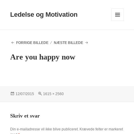
Ledelse og Motivation
MENU
OG
WIDGETS
FORRIGE BILLEDE
NÆSTE BILLEDE
Are you happy now
Udgivet
Fuld
12/07/2015
1615 × 2560
i
størrelse
Skriv et svar
Din e-mailadresse vil ikke blive publiceret.
Krævede felter er markeret