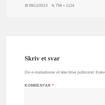
Udgivet
Fuld
09/12/2013
758 × 1124
i
størrelse
Skriv et svar
Din e-mailadresse vil ikke blive publiceret.
Kræve
KOMMENTAR
*